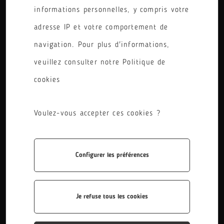
informations personnelles, y compris votre
PÔLE
adresse IP et votre comportement de
RÉINITIALISER LES FILTRES
navigation. Pour plus d'informations,
veuillez consulter notre Politique de
cookies
Voulez-vous accepter ces cookies ?
Configurer les préférences
CAP Electricien
Le titulaire du CAP électricien installe, met en service,
entretient et répare des ouvrages électriques,
Je refuse tous les cookies
principalement en basse tension.