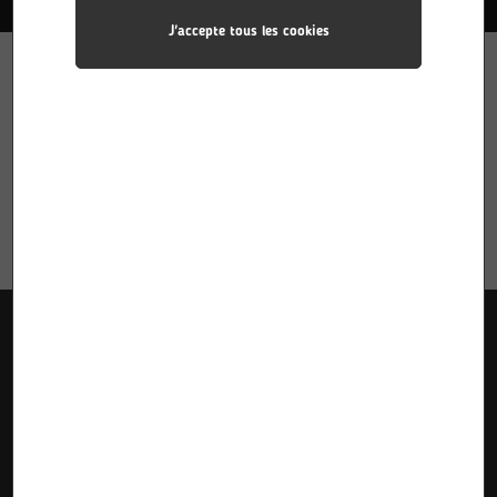
J'accepte tous les cookies
Liens utiles
Accueil
Pôle Industries
Calendriers des stages