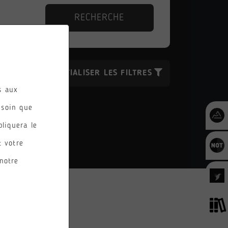
RECHERCHE
RÉINITIALISER LES FILTRES
es aux
esoin que
pliquera le
t votre
notre