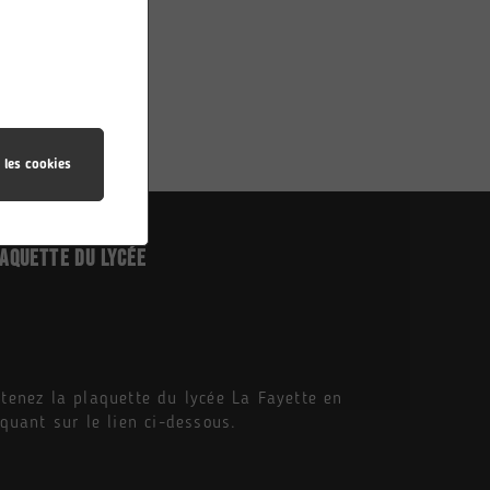
 les cookies
aquette du Lycée
tenez la plaquette du lycée La Fayette en
iquant sur le lien ci-dessous.