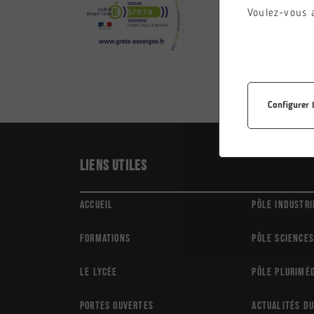
Voulez-vous 
Configurer 
Liens utiles
Accueil
Pôle Industri
Formations
Pôle Sciences
Le Lycée
Pôle Plurimé
Portes ouvertes
Actualités du