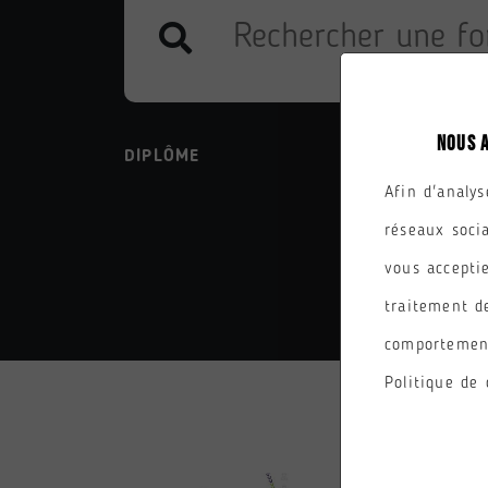
NOUS 
DIPLÔME
PARC
Afin d'analys
réseaux soci
vous acceptie
traitement d
comportement
Politique de 