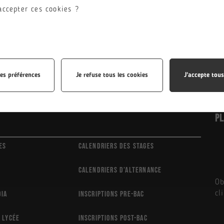
accepter ces cookies ?
les préférences
Je refuse tous les cookies
J'accepte tous
Pl
es
Calendriers des stages
Calendriers d’alternance
Ob
cl
dia
Inscriptions Pre-Bac
 lycée
Inscriptions Post-Bac