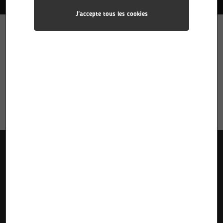
J'accepte tous les cookies
Liens utiles
Accueil
Pôle Industries
Calendriers des stages