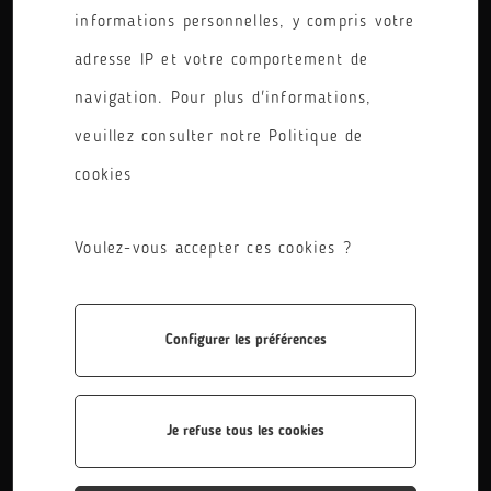
informations personnelles, y compris votre
PÔLE
adresse IP et votre comportement de
RÉINITIALISER LES FILTRES
navigation. Pour plus d'informations,
veuillez consulter notre Politique de
cookies
Voulez-vous accepter ces cookies ?
Configurer les préférences
BTS Etudes de Réalisation d'un Projet de...
Le titulaire du Brevet de Technicien Supérieur Études de
Réalisation d’un Projet de Communication, option Étude
Je refuse tous les cookies
de Réalisation de Produits Plurimédias...