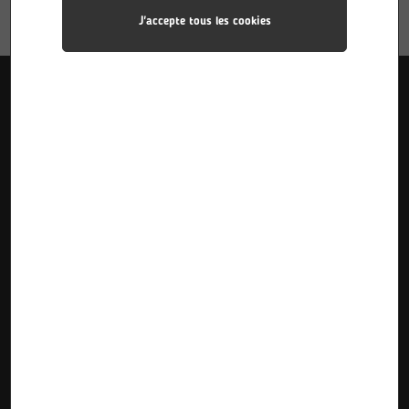
J'accepte tous les cookies
Liens utiles
Accueil
Pôle Industries
Calendriers des stages
Formations
Pôle Sciences
Calendriers d’alternance
Le Lycée
Pôle Plurimédia
Inscriptions Pre-Bac