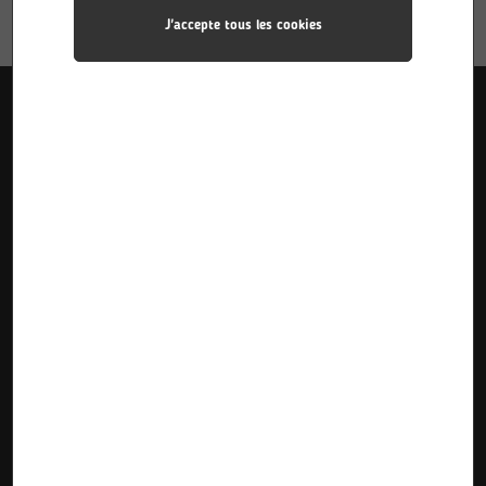
J'accepte tous les cookies
Liens utiles
Accueil
Pôle Industries
Calendriers des stages
Formations
Pôle Sciences
Calendriers d’alternance
Le Lycée
Pôle Plurimédia
Inscriptions Pre-Bac