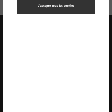
J'accepte tous les cookies
Liens utiles
Accueil
Pôle Industries
Calendriers des stages
Formations
Pôle Sciences
Calendriers d’alternance
Le Lycée
Pôle Plurimédia
Inscriptions Pre-Bac