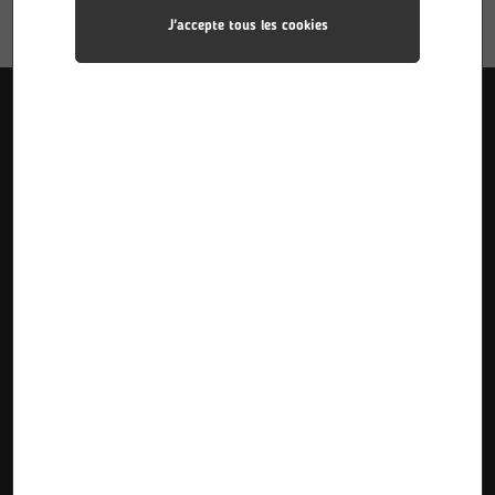
J'accepte tous les cookies
Liens utiles
Accueil
Pôle Industries
Calendriers des stages
Formations
Pôle Sciences
Calendriers d’alternance
Le Lycée
Pôle Plurimédia
Inscriptions Pre-Bac