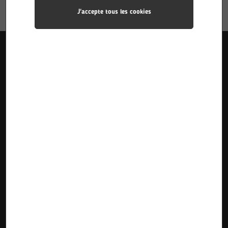
J'accepte tous les cookies
Liens utiles
Accueil
Pôle Industries
Calendriers des stages
Formations
Pôle Sciences
Calendriers d’alternance
Le Lycée
Pôle Plurimédia
Inscriptions Pre-Bac