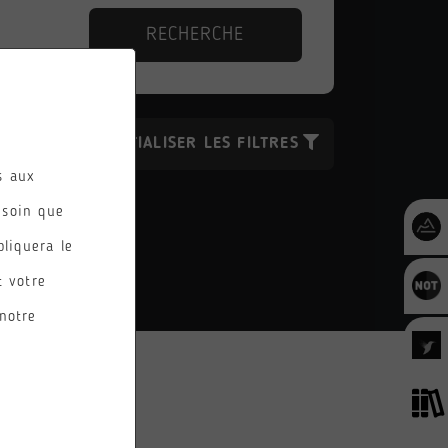
RECHERCHE
RÉINITIALISER LES FILTRES
es aux
esoin que
pliquera le
t votre
notre