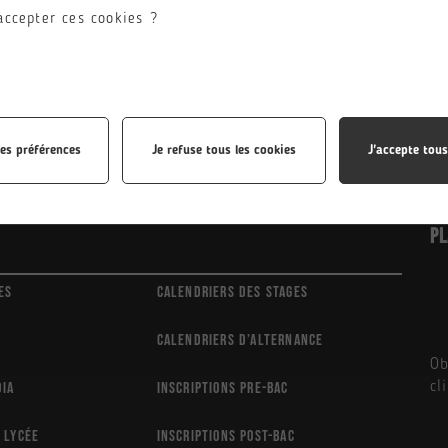
accepter ces cookies ?
les préférences
Je refuse tous les cookies
J'accepte tous
Pl
es
Calendriers des stages
Calendriers d’alternance
Ob
cl
dia
Inscriptions Pre-Bac
 lycée
Inscriptions Post-Bac