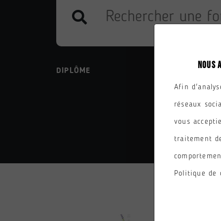
NOUS 
DIPLÔME
PARC
Afin d'analys
réseaux soci
vous acceptie
traitement d
comportement
Politique de 