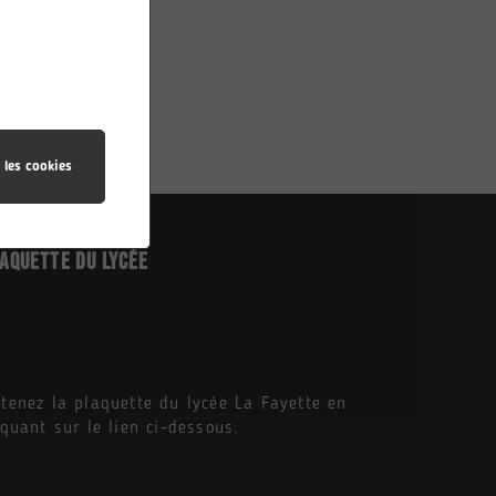
 les cookies
aquette du Lycée
tenez la plaquette du lycée La Fayette en
iquant sur le lien ci-dessous.