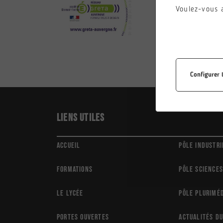
Voulez-vous 
Configurer 
Liens utiles
Accueil
Pôle Industri
Formations
Pôle Sciences
Le Lycée
Pôle Plurimé
Portes ouvertes
Actualités du