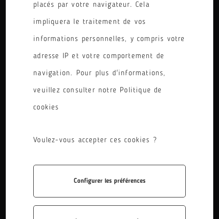
placés par votre navigateur. Cela
impliquera le traitement de vos
informations personnelles, y compris votre
adresse IP et votre comportement de
navigation. Pour plus d'informations,
veuillez consulter notre Politique de
cookies
Dans le cadre de la Fête de la Science, les
élèves de 2nde4 accompagnés de leur
Voulez-vous accepter ces cookies ?
professeur de lettres madame Marianne
Nicolle ont pu participer à l’escape game
Configurer les préférences
« Panique dans la bibliothèque » conçu par
Science animation. Mathilde Such et