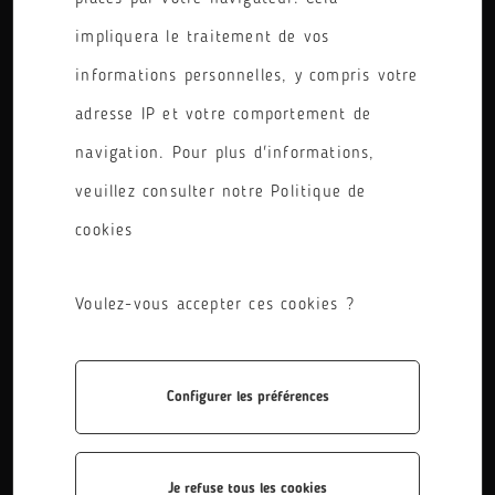
PÔLE
impliquera le traitement de vos
informations personnelles, y compris votre
RÉINITIALISER LES FILTRES
adresse IP et votre comportement de
navigation. Pour plus d'informations,
veuillez consulter notre Politique de
cookies
Voulez-vous accepter ces cookies ?
Seconde Professionnelle
Configurer les préférences
La seconde professionnelle est accessible pour les
métiers du pilotage et de la maintenance d'installations
automatisées, les métiers des transitions ...
Je refuse tous les cookies