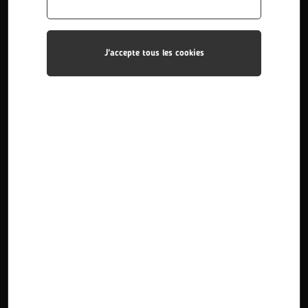
J'accepte tous les cookies
Bac Pro Photographie
Le titulaire du Baccalauréat Professionnel Photographie
est un photographe qualifié. Il est créatif, capable
d’évoluer dans des secteurs économiques d...