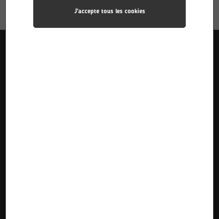
J'accepte tous les cookies
Liens utiles
Accueil
Pôle Industries
Calendriers des stages
Formations
Pôle Sciences
Calendriers d’alternance
Le Lycée
Pôle Plurimédia
Inscriptions Pre-Bac