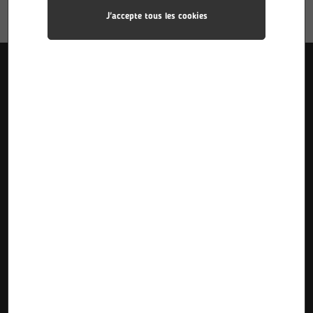
J'accepte tous les cookies
Liens utiles
Accueil
Pôle Industries
Calendriers des stages
Formations
Pôle Sciences
Calendriers d’alternance
Le Lycée
Pôle Plurimédia
Inscriptions Pre-Bac