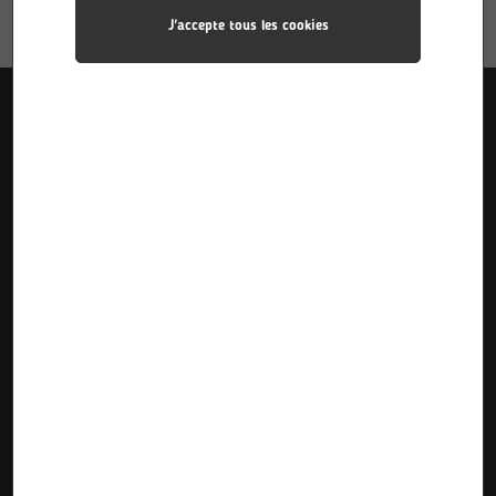
J'accepte tous les cookies
Liens utiles
Accueil
Pôle Industries
Calendriers des stages
Formations
Pôle Sciences
Calendriers d’alternance
Le Lycée
Pôle Plurimédia
Inscriptions Pre-Bac