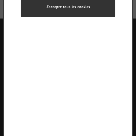
J'accepte tous les cookies
Liens utiles
Accueil
Pôle Industries
Calendriers des stages
Formations
Pôle Sciences
Calendriers d’alternance
Le Lycée
Pôle Plurimédia
Inscriptions Pre-Bac