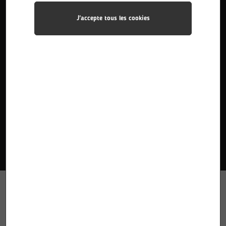
J'accepte tous les cookies
BAC PRO Métiers de l’électricité et des ...
Le titulaire du baccalauréat professionnel Métiers de
l’Électricité et de ses Environnements Connectés met en
œuvre des installations électriques.