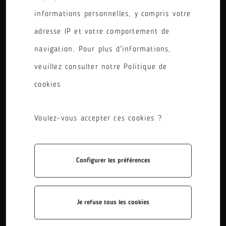
informations personnelles, y compris votre
PÔLE
adresse IP et votre comportement de
RÉINITIALISER LES FILTRES
navigation. Pour plus d'informations,
veuillez consulter notre Politique de
cookies
Voulez-vous accepter ces cookies ?
Configurer les préférences
BAC PRO Maintenance des systèmes de prod...
Le titulaire du bac pro MSPC réalise la maintenance
préventive et corrective des différents équipements.
Je refuse tous les cookies