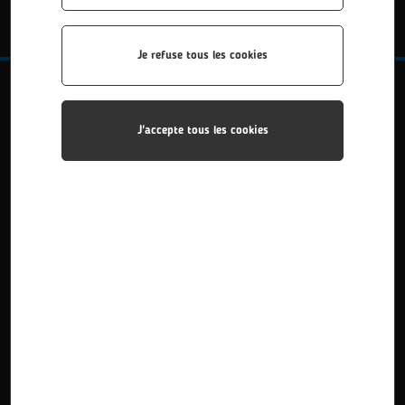
APPRENTISSAGE, CONTINUE
Je refuse tous les cookies
Métier visé
J'accepte tous les cookies
Le titulaire du baccalauréat professionnel
Maintenance des Systèmes de Production
Connectés (MSPC) est un technicien
intervenant dans des entreprises
appartenant à des secteurs économiques
très diversifiés. Ses principales activités
consistent à réaliser la maintenance
préventive (tâches planifiées à l’avance pour