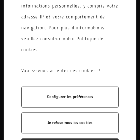
informations personnelles, y compris votre
PÔLE
adresse IP et votre comportement de
RÉINITIALISER LES FILTRES
navigation. Pour plus d'informations,
veuillez consulter notre Politique de
cookies
Voulez-vous accepter ces cookies ?
Configurer les préférences
BAC STI2D
Le BAC technologique STI2D vous permet d’acquérir des
compétences technologiques transversales à tous les
Je refuse tous les cookies
domaines industriels.