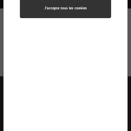
J'accepte tous les cookies
Liens utiles
Accueil
Pôle Industries
Calendriers des stages