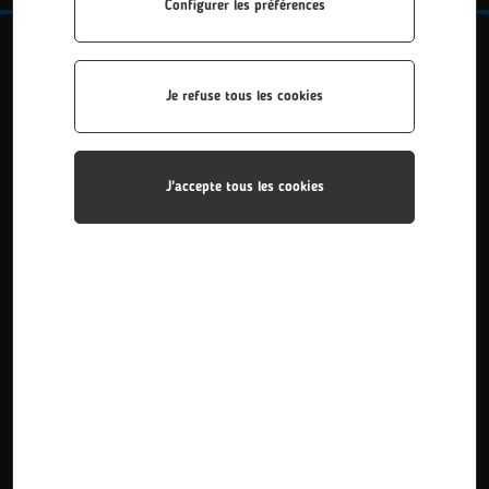
Configurer les préférences
OPTIONS DISPONIBLES :
Je refuse tous les cookies
OPTION A : SYSTÈMES DE PRODUCTION
J'accepte tous les cookies
OPTION D : SYSTÈMES ASCENSEURS ET ÉLÉVATEURS
Le BTS Maintenance des Systèmes (MS) du
Lycée La Fayette à Clermont-Ferrand est une
formation qui prépare aux métiers de la
maintenance industrielle. Les étudiants
apprennent à assurer le bon fonctionnement