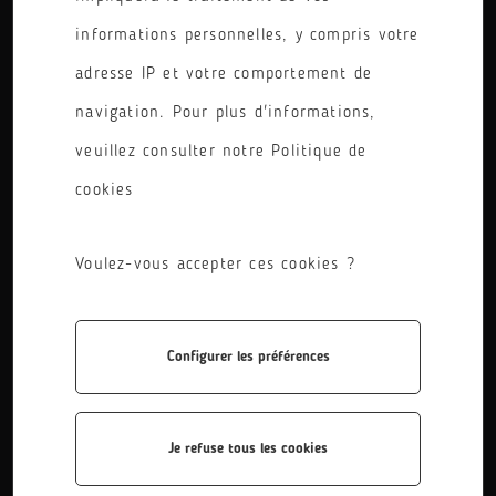
TRANSPORT SCOLAIRE RÉGIONAL
informations personnelles, y compris votre
adresse IP et votre comportement de
À la rentrée 2026, les élèves pris en charge
navigation. Pour plus d'informations,
par la Région pour le transport scolaire
veuillez consulter notre Politique de
bénéficieront des avantages de
cookies
l’abonnement
Scolaire+ Mobilité Région
,
lancé en 2025. Cet abonnement permet
Voulez-vous accepter ces cookies ?
d’emprunter
les transports scolaires et de
voyager gratuitement et de manière illimitée
Configurer les préférences
(*) sur l’ensemble du réseau
La Région Vous
transporte
(modalités le site :
laregionvoustransporte.fr
Je refuse tous les cookies
). Il est valable du
er
1
septembre 2026 au 31 août 2027.