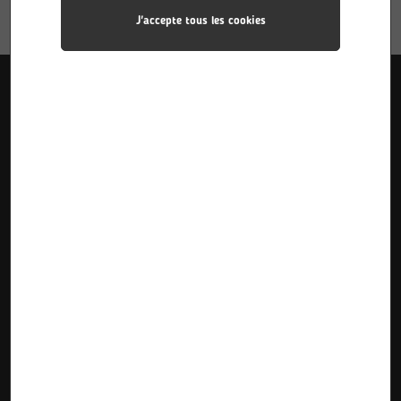
J'accepte tous les cookies
Liens utiles
Accueil
Pôle Industries
Calendriers des stages
Formations
Pôle Sciences
Calendriers d’alternance
Le Lycée
Pôle Plurimédia
Inscriptions Pre-Bac