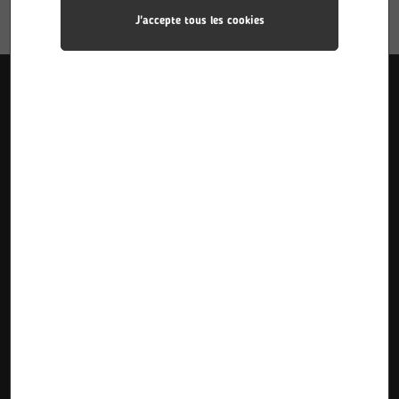
J'accepte tous les cookies
Liens utiles
Accueil
Pôle Industries
Calendriers des stages
Formations
Pôle Sciences
Calendriers d’alternance
Le Lycée
Pôle Plurimédia
Inscriptions Pre-Bac