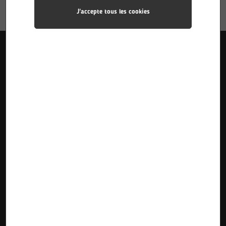
J'accepte tous les cookies
Liens utiles
Accueil
Pôle Industries
Calendriers des stages
Formations
Pôle Sciences
Calendriers d’alternance
Le Lycée
Pôle Plurimédia
Inscriptions Pre-Bac