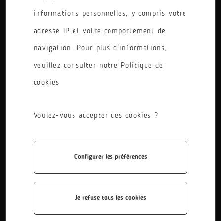
informations personnelles, y compris votre
PÔLE
adresse IP et votre comportement de
RÉINITIALISER LES FILTRES
navigation. Pour plus d'informations,
veuillez consulter notre Politique de
cookies
Voulez-vous accepter ces cookies ?
Configurer les préférences
BAC PRO Maintenance des systèmes de prod...
Le titulaire du bac pro MSPC réalise la maintenance
préventive et corrective des différents équipements.
Je refuse tous les cookies