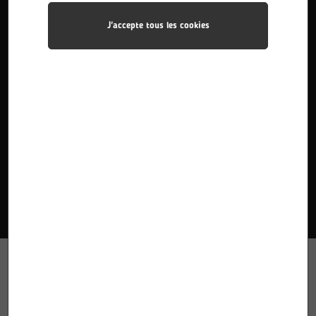
J'accepte tous les cookies
BAC PRO Métiers de l’électricité et des ...
Le titulaire du baccalauréat professionnel Métiers de
l’Électricité et de ses Environnements Connectés met en
œuvre des installations électriques.