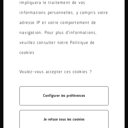
impliquera le traitement de vos
PÔLE
informations personnelles, y compris votre
RÉINITIALISER LES FILTRES
adresse IP et votre comportement de
navigation. Pour plus d'informations,
veuillez consulter notre Politique de
cookies
Voulez-vous accepter ces cookies ?
BTS Cybersécurité, Informatique et résea...
Configurer les préférences
Le BTS CIEL (Cybersécurité, Informatique et Réseaux,
Électronique), précédemment nommé BTS SN (Systèmes
Numériques), est une formation de deux ans au ...
Je refuse tous les cookies