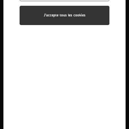
J'accepte tous les cookies
BTS Contrôle Industriel et Régulation Au...
Le BTS CIRA (Contrôle Industriel et Régulation
Automatique) est une formation de deux ans qui prépare
les étudiants aux métiers de la mesure, du contr...