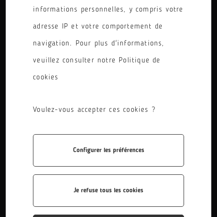
informations personnelles, y compris votre
PÔLE
adresse IP et votre comportement de
RÉINITIALISER LES FILTRES
navigation. Pour plus d'informations,
veuillez consulter notre Politique de
cookies
Voulez-vous accepter ces cookies ?
Configurer les préférences
BTS Etudes de Réalisation d'un Projet de...
Le titulaire du Brevet de Technicien Supérieur Études de
Réalisation d’un Projet de Communication, option Étude
Je refuse tous les cookies
de Réalisation de Produits Plurimédias...