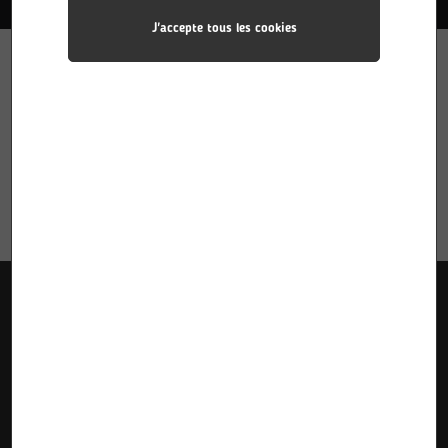
J'accepte tous les cookies
Liens utiles
Accueil
Pôle Industries
Calendriers des stages