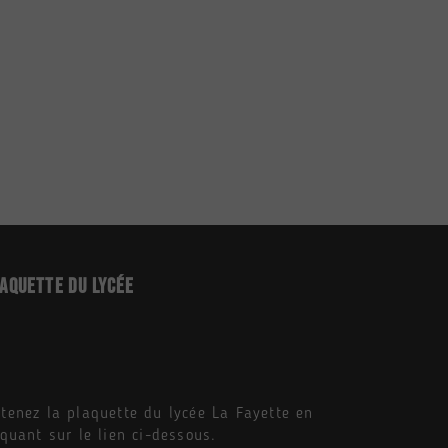
aquette du Lycée
tenez la plaquette du lycée La Fayette en
iquant sur le lien ci-dessous.