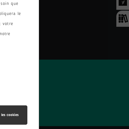
esoin que
pliquera le
t votre
notre
SIT AMET
 les cookies