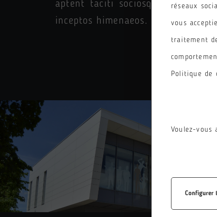
aptent taciti sociosqu ad litora 
réseaux soci
inceptos himenaeos.
vous acceptie
traitement d
comportement
Politique de 
Voulez-vous 
Configurer 