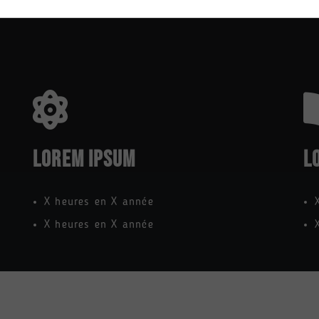
LOREM IPSUM
L
X heures en X année
X heures en X année