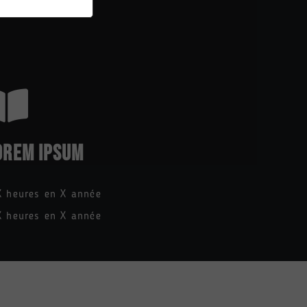
OREM IPSUM
X heures en X année
X heures en X année