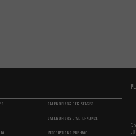
Pl
es
Calendriers des stages
Calendriers d’alternance
Ob
cl
dia
Inscriptions Pre-Bac