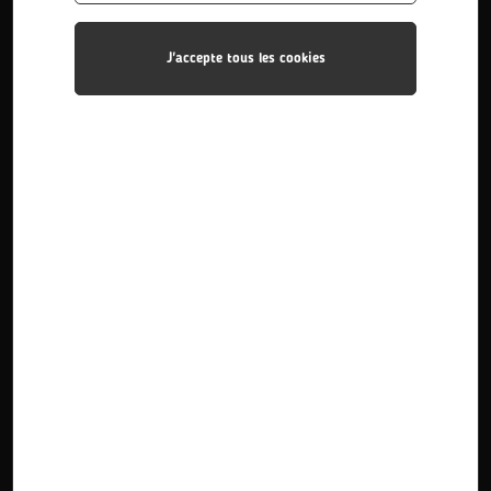
J'accepte tous les cookies
Bac Pro Photographie
Le titulaire du Baccalauréat Professionnel Photographie
est un photographe qualifié. Il est créatif, capable
d’évoluer dans des secteurs économiques d...