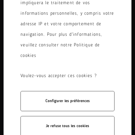
impliquera le traitement de vos
PÔLE
informations personnelles, y compris votre
RÉINITIALISER LES FILTRES
adresse IP et votre comportement de
navigation. Pour plus d'informations,
veuillez consulter notre Politique de
cookies
Voulez-vous accepter ces cookies ?
Seconde Professionnelle
Configurer les préférences
La seconde professionnelle est accessible pour les
métiers du pilotage et de la maintenance d'installations
automatisées, les métiers des transitions ...
Je refuse tous les cookies