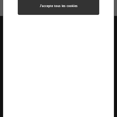
J'accepte tous les cookies
Liens utiles
Accueil
Pôle Industries
Calendriers des stages
Formations
Pôle Sciences
Calendriers d’alternance
Le Lycée
Pôle Plurimédia
Inscriptions Pre-Bac