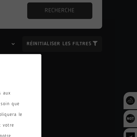
RECHERCHE
RÉINITIALISER LES FILTRES
es aux
esoin que
pliquera le
imie
t votre
notre