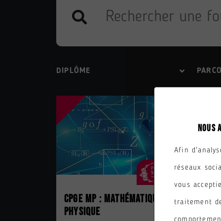
DIPLÔME
PARC
NOUS 
Afin d'analys
réseaux soci
vous acceptie
CPGE MP : Mathématiques
CPG
traitement d
Physique
Tech
comportement