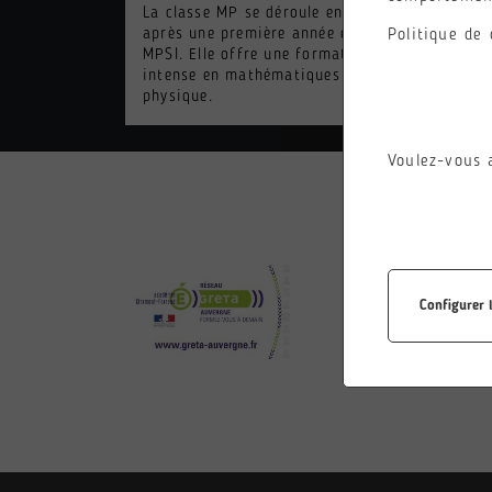
La classe MP se déroule en un an
La f
Politique de 
après une première année en
titu
MPSI. Elle offre une formation
étud
intense en mathématiques et en
2ièm
physique.
ou t
Voulez-vous 
Configurer 