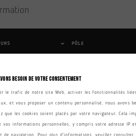
OURS
PÔLE
AVONS BESOIN DE VOTRE CONSENTEMENT
er le trafic de notre site Web, activer les fonctionnalités lié
aux, et vous proposer un contenu personnalisé, nous avons b
z que les cookies soient placés par votre navigateur. Cela im
E ATS : Adaptation
CPGE PCSI : Physique Ch
e vos informations personnelles, y compris votre adresse IP e
nicien Supérie...
Sciences de ...
 de navigation. Pour plus d'informations, veuillez consulter 