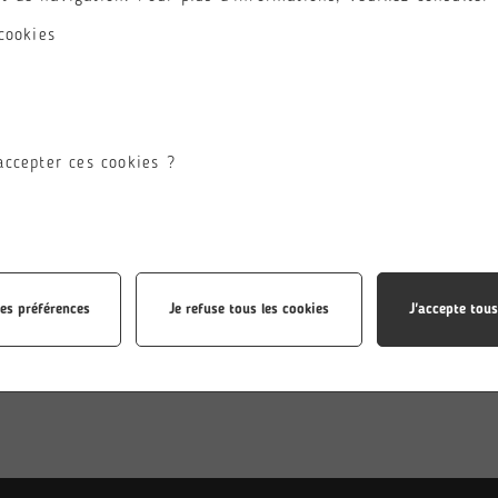
ilière ATS est ouverte aux
La classe de PCSI s’adresse 
cookies
laires d’un BTS ou aux
bacheliers ayant suivi la
iants ayant validés leur
spécialité maths en classe d
e année de BUT scientifique
Terminale, et une seconde
echnologique.
spécialité scientifique.
accepter ces cookies ?
les préférences
Je refuse tous les cookies
J'accepte tous