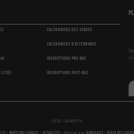
Pl
es
Calendriers des stages
Calendriers d’alternance
Ob
cl
dia
Inscriptions Pre-Bac
 lycée
Inscriptions Post-Bac
LYCÉE LAFAYETTE
Mentions légales
Actualités
©Drosalys
Gérer mes cooki
026
|
|
|
Réalisé par
|