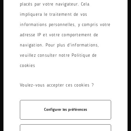
placés par votre navigateur. Cela
PÔLE
impliquera le traitement de vos
RÉINITIALISER LES FILTRES
informations personnelles, y compris votre
adresse IP et votre comportement de
navigation. Pour plus d'informations,
veuillez consulter notre Politique de
cookies
Voulez-vous accepter ces cookies ?
Licence professionnelle robotique
Cette licence a pour objectif de former des techniciens
Configurer les préférences
supérieurs intervenant en tant qu’intégrateurs de
solutions robotisés au sein des entreprises.